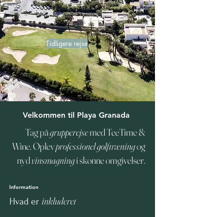
Tidligere rejse
Velkommen til Playa Granada
Tag på
grupperejse
med TeeTime &
Wine. Oplev
professionel golftræning
og
nyd
vinsmagning
i skønne omgivelser.
Information
inkluderet
Hvad er