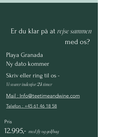
rejse sammen
Er du klar på at
med os?
Playa Granada
Ny dato kommer
Skriv eller ring til os -
V
i svarer indenfor
24
timer
Mail : Info@teetimeandwine.com
Telefon : +45 61 46 18 58
Pris
12.9
95
,-
med fly og golfbag