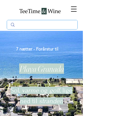
7 nætter - Forårstur til
Playa Granada
Sol,
varme
og
golf,
lige
ned til
stranden