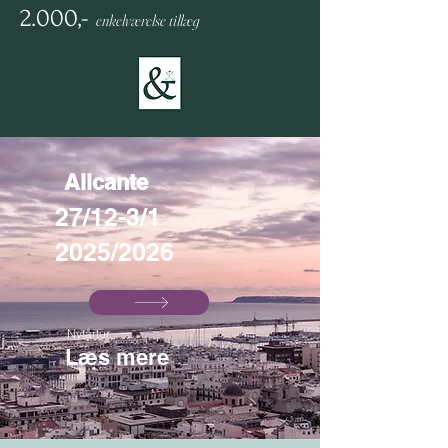
2.000,-
enkelværelse
tillæg
Alicante
27/12-3/1
2025/2026
Nytårtur
Læs mere