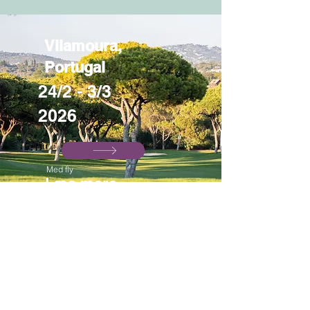
Vilamoura,
Portugal
24/2 - 3/3
2026
Med fly
Læs mere
Hillerød – Kristi